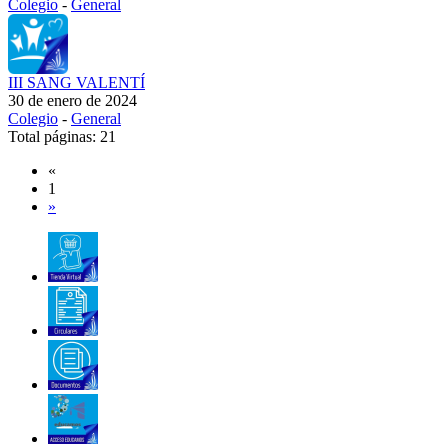
Colegio
-
General
III SANG VALENTÍ
30 de enero de 2024
Colegio
-
General
Total páginas: 21
«
1
»