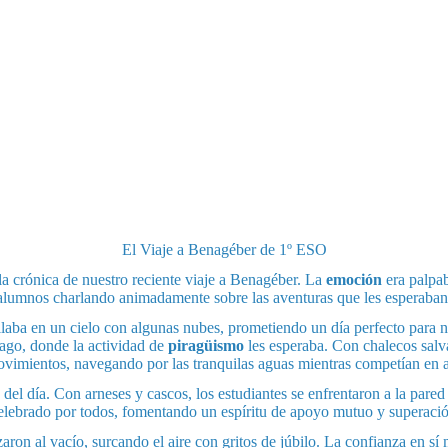
El Viaje a Benagéber de 1º ESO
la crónica de nuestro reciente viaje a Benagéber. La
emoción
era palpab
alumnos charlando animadamente sobre las aventuras que les esperaban
illaba en un cielo con algunas nubes, prometiendo un día perfecto para nu
 lago, donde la actividad de
piragüismo
les esperaba. Con chalecos salv
ovimientos, navegando por las tranquilas aguas mientras competían en a
l día. Con arneses y cascos, los estudiantes se enfrentaron a la pare
celebrado por todos, fomentando un espíritu de apoyo mutuo y superació
aron al vacío, surcando el aire con gritos de júbilo. La confianza en sí