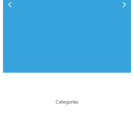
Libros y material
escolar
Categorías
Compra los libros de tus hijos
cómodamente desde tu casa
Haz clic aquí